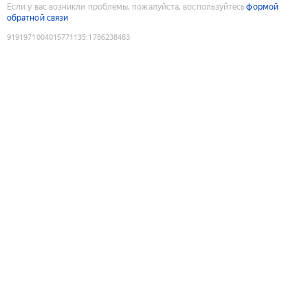
Если у вас возникли проблемы, пожалуйста, воспользуйтесь
формой
обратной связи
9191971004015771135
:
1786238483