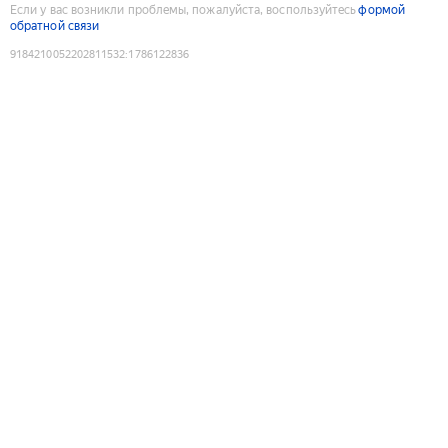
Если у вас возникли проблемы, пожалуйста, воспользуйтесь
формой
обратной связи
9184210052202811532
:
1786122836