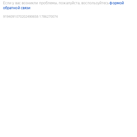
Если у вас возникли проблемы, пожалуйста, воспользуйтесь
формой
обратной связи
9194091070202490658
:
1786270074