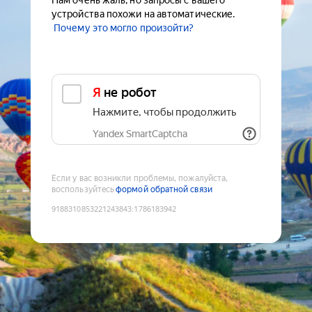
Нам очень жаль, но запросы с вашего
устройства похожи на автоматические.
Почему это могло произойти?
Я не робот
Нажмите, чтобы продолжить
Yandex SmartCaptcha
Если у вас возникли проблемы, пожалуйста,
воспользуйтесь
формой обратной связи
9188310853221243843
:
1786183942