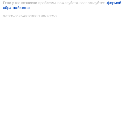
Если у вас возникли проблемы, пожалуйста, воспользуйтесь
формой
обратной связи
9202357258548321088
:
1786393250