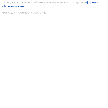
Если у вас возникли проблемы, пожалуйста, воспользуйтесь
формой
обратной связи
9183534310771019733
:
1786112766