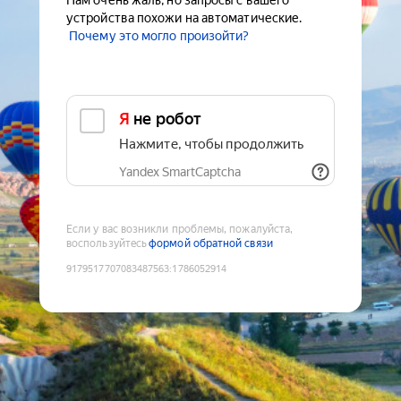
Нам очень жаль, но запросы с вашего
устройства похожи на автоматические.
Почему это могло произойти?
Я не робот
Нажмите, чтобы продолжить
Yandex SmartCaptcha
Если у вас возникли проблемы, пожалуйста,
воспользуйтесь
формой обратной связи
9179517707083487563
:
1786052914