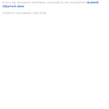
Если у вас возникли проблемы, пожалуйста, воспользуйтесь
формой
обратной связи
9194670511691326006
:
1786278709