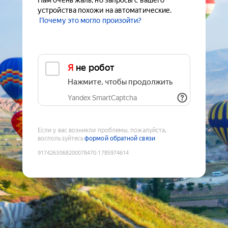
Нам очень жаль, но запросы с вашего
устройства похожи на автоматические.
Почему это могло произойти?
Я не робот
Нажмите, чтобы продолжить
Yandex SmartCaptcha
Если у вас возникли проблемы, пожалуйста,
воспользуйтесь
формой обратной связи
9174263068200078470
:
1785974614