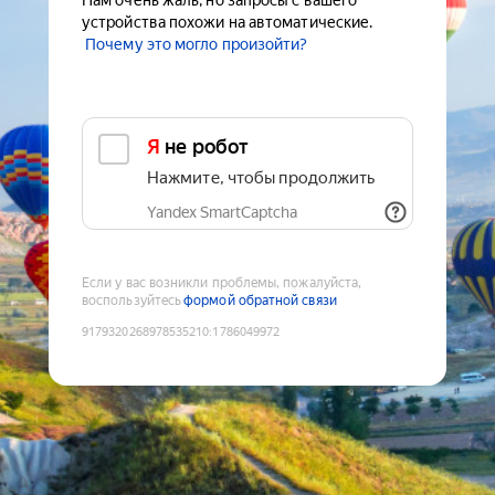
Нам очень жаль, но запросы с вашего
устройства похожи на автоматические.
Почему это могло произойти?
Я не робот
Нажмите, чтобы продолжить
Yandex SmartCaptcha
Если у вас возникли проблемы, пожалуйста,
воспользуйтесь
формой обратной связи
9179320268978535210
:
1786049972