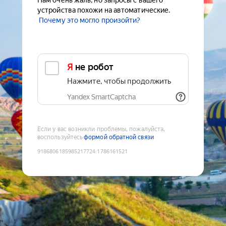
Нам очень жаль, но запросы с вашего
устройства похожи на автоматические.
Почему это могло произойти?
Я не робот
Нажмите, чтобы продолжить
Yandex SmartCaptcha
Если у вас возникли проблемы, пожалуйста,
воспользуйтесь
формой обратной связи
9186806185985217724
:
1786161521