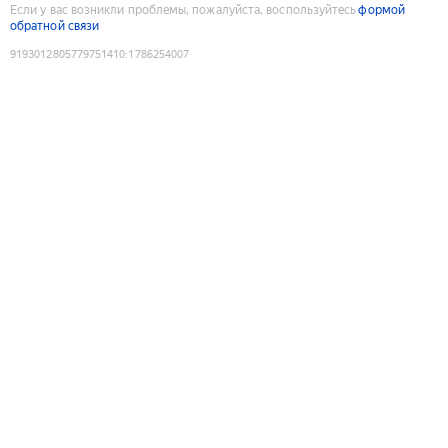
Если у вас возникли проблемы, пожалуйста, воспользуйтесь
формой
обратной связи
9193012805779751410
:
1786254007