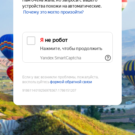
Нам очень жаль, но запросы с вашего
устройства похожи на автоматические.
Почему это могло произойти?
Я не робот
Нажмите, чтобы продолжить
Yandex SmartCaptcha
Если у вас возникли проблемы, пожалуйста,
воспользуйтесь
формой обратной связи
9186114019256978367
:
1786151207