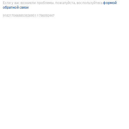
Если у вас возникли проблемы, пожалуйста, воспользуйтесь
формой
обратной связи
9182170668853926951
:
1786092447