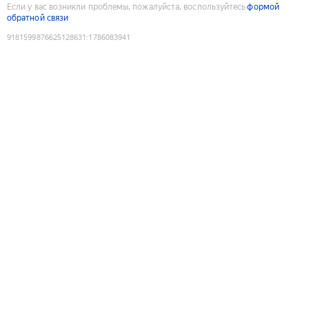
Если у вас возникли проблемы, пожалуйста, воспользуйтесь
формой
обратной связи
9181599876625128631
:
1786083941