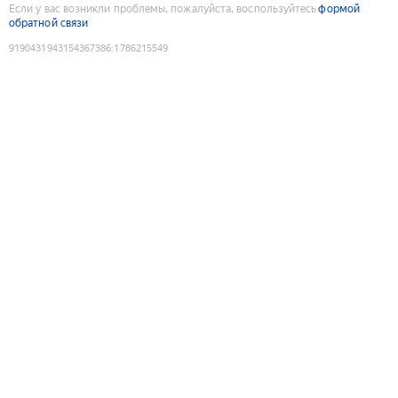
Если у вас возникли проблемы, пожалуйста, воспользуйтесь
формой
обратной связи
9190431943154367386
:
1786215549