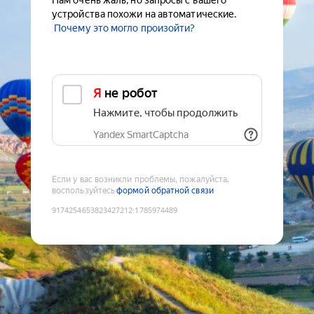
Нам очень жаль, но запросы с вашего
устройства похожи на автоматические.
Почему это могло произойти?
Я не робот
Нажмите, чтобы продолжить
Yandex SmartCaptcha
Если у вас возникли проблемы, пожалуйста,
воспользуйтесь
формой обратной связи
9174254653823427212
:
1785974489