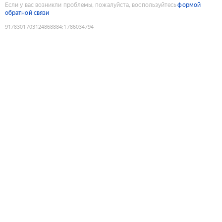
Если у вас возникли проблемы, пожалуйста, воспользуйтесь
формой
обратной связи
9178301703124868884
:
1786034794