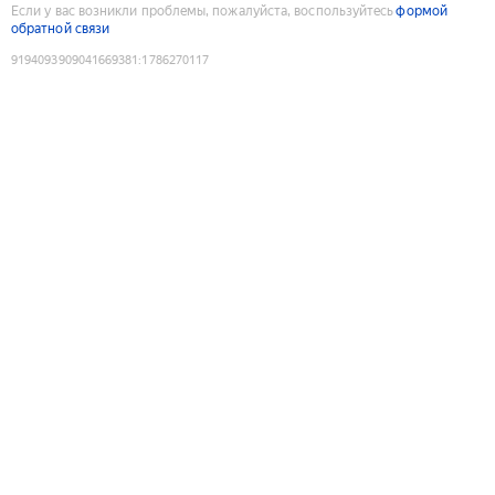
Если у вас возникли проблемы, пожалуйста, воспользуйтесь
формой
обратной связи
9194093909041669381
:
1786270117