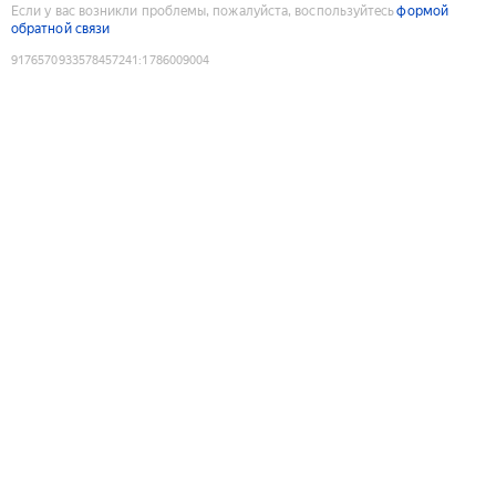
Если у вас возникли проблемы, пожалуйста, воспользуйтесь
формой
обратной связи
9176570933578457241
:
1786009004