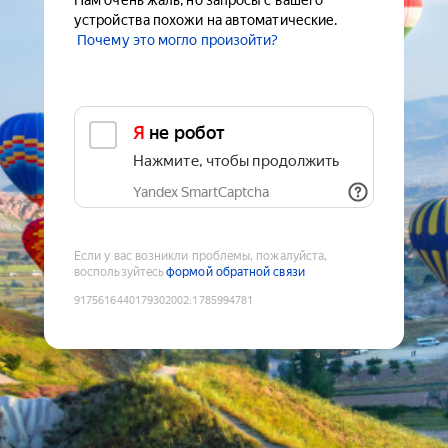
Нам очень жаль, но запросы с вашего
устройства похожи на автоматические.
Почему это могло произойти?
Я не робот
Нажмите, чтобы продолжить
Yandex SmartCaptcha
Если у вас возникли проблемы, пожалуйста,
воспользуйтесь
формой обратной связи
9175616440179302002
:
1785994781