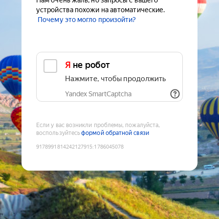
Нам очень жаль, но запросы с вашего
устройства похожи на автоматические.
Почему это могло произойти?
Я не робот
Нажмите, чтобы продолжить
Yandex SmartCaptcha
Если у вас возникли проблемы, пожалуйста,
воспользуйтесь
формой обратной связи
9178991814242127915
:
1786045078