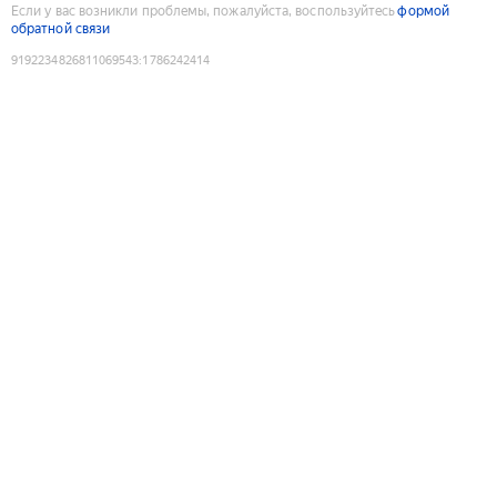
Если у вас возникли проблемы, пожалуйста, воспользуйтесь
формой
обратной связи
9192234826811069543
:
1786242414