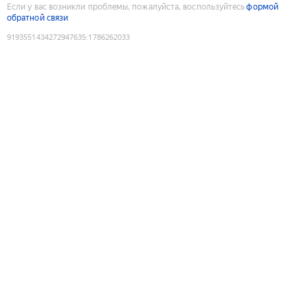
Если у вас возникли проблемы, пожалуйста, воспользуйтесь
формой
обратной связи
9193551434272947635
:
1786262033