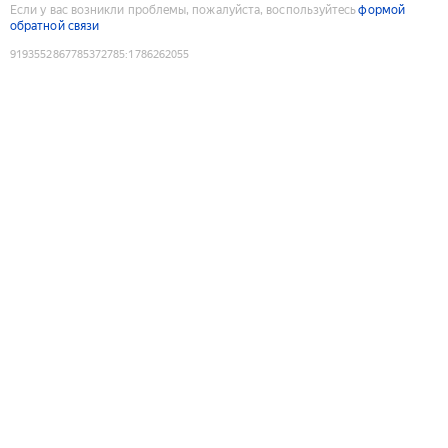
Если у вас возникли проблемы, пожалуйста, воспользуйтесь
формой
обратной связи
9193552867785372785
:
1786262055