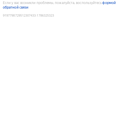
Если у вас возникли проблемы, пожалуйста, воспользуйтесь
формой
обратной связи
9197798729512307433
:
1786325323