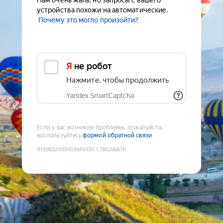
Нам очень жаль, но запросы с вашего
устройства похожи на автоматические.
Почему это могло произойти?
Я не робот
Нажмите, чтобы продолжить
Yandex SmartCaptcha
Если у вас возникли проблемы, пожалуйста,
воспользуйтесь
формой обратной связи
9189832055003949330
:
1786206610