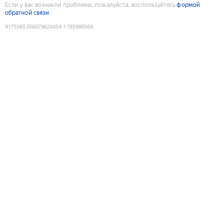
Если у вас возникли проблемы, пожалуйста, воспользуйтесь
формой
обратной связи
9175065356079624454
:
1785986569