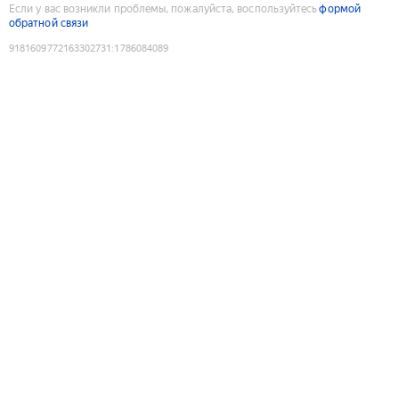
Если у вас возникли проблемы, пожалуйста, воспользуйтесь
формой
обратной связи
9181609772163302731
:
1786084089