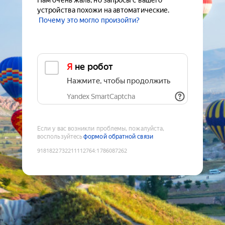
Нам очень жаль, но запросы с вашего
устройства похожи на автоматические.
Почему это могло произойти?
Я не робот
Нажмите, чтобы продолжить
Yandex SmartCaptcha
Если у вас возникли проблемы, пожалуйста,
воспользуйтесь
формой обратной связи
9181822732211112764
:
1786087262