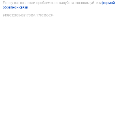
Если у вас возникли проблемы, пожалуйста, воспользуйтесь
формой
обратной связи
9199832885482178854
:
1786355634