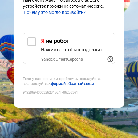
Нам очень жаль, но запросы с вашего
устройства похожи на автоматические.
Почему это могло произойти?
Я не робот
Нажмите, чтобы продолжить
Yandex SmartCaptcha
Если у вас возникли проблемы, пожалуйста,
воспользуйтесь
формой обратной связи
9192969430032628156
:
1786253361