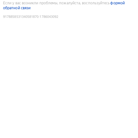
Если у вас возникли проблемы, пожалуйста, воспользуйтесь
формой
обратной связи
9178858531340581870
:
1786043092