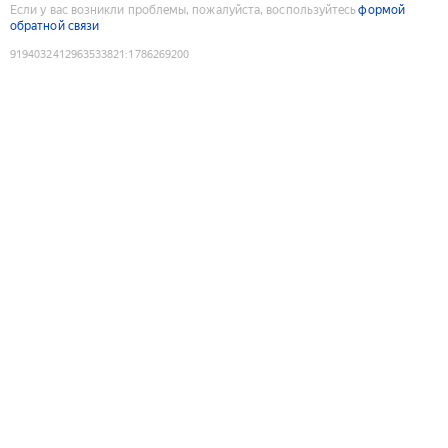
Если у вас возникли проблемы, пожалуйста, воспользуйтесь
формой
обратной связи
9194032412963533821
:
1786269200