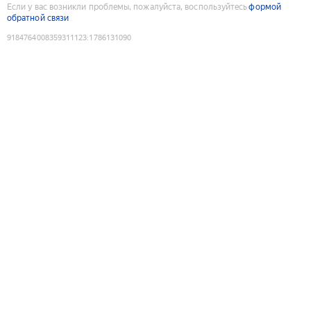
Если у вас возникли проблемы, пожалуйста, воспользуйтесь
формой
обратной связи
9184764008359311123
:
1786131090