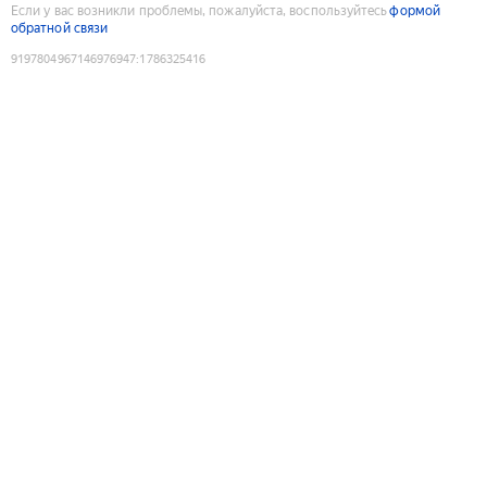
Если у вас возникли проблемы, пожалуйста, воспользуйтесь
формой
обратной связи
9197804967146976947
:
1786325416