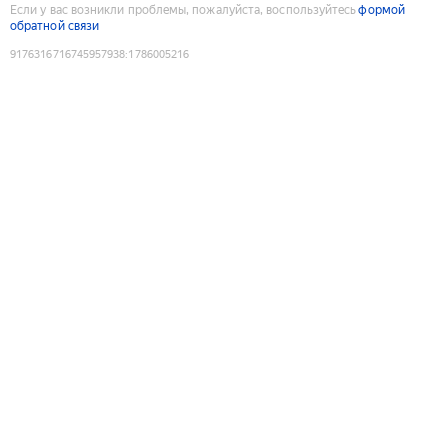
Если у вас возникли проблемы, пожалуйста, воспользуйтесь
формой
обратной связи
9176316716745957938
:
1786005216