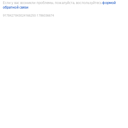
Если у вас возникли проблемы, пожалуйста, воспользуйтесь
формой
обратной связи
9178427843024166250
:
1786036674