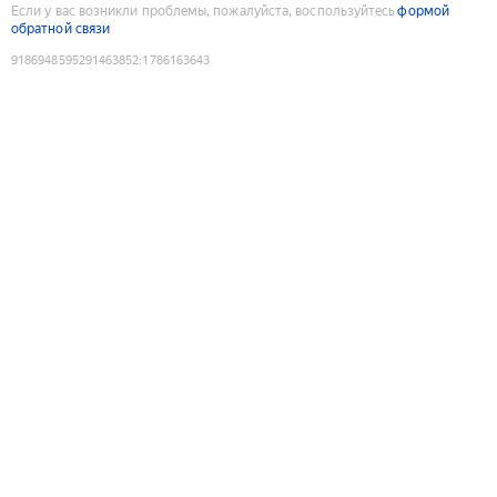
Если у вас возникли проблемы, пожалуйста, воспользуйтесь
формой
обратной связи
9186948595291463852
:
1786163643