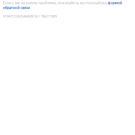
Если у вас возникли проблемы, пожалуйста, воспользуйтесь
формой
обратной связи
9194212582546658016
:
1786271885