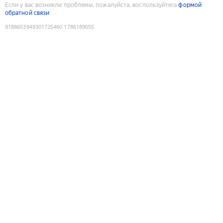
Если у вас возникли проблемы, пожалуйста, воспользуйтесь
формой
обратной связи
9188653949301725460
:
1786189055