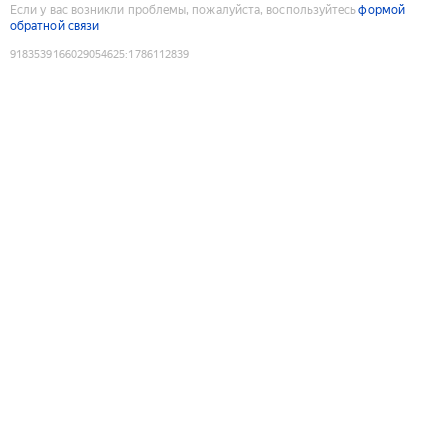
Если у вас возникли проблемы, пожалуйста, воспользуйтесь
формой
обратной связи
9183539166029054625
:
1786112839