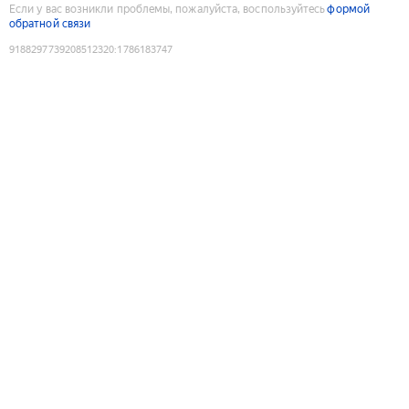
Если у вас возникли проблемы, пожалуйста, воспользуйтесь
формой
обратной связи
9188297739208512320
:
1786183747