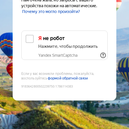
Нам очень жаль, но запросы с вашего
устройства похожи на автоматические.
Почему это могло произойти?
Я не робот
Нажмите, чтобы продолжить
Yandex SmartCaptcha
Если у вас возникли проблемы, пожалуйста,
воспользуйтесь
формой обратной связи
9183642800502239750
:
1786114383