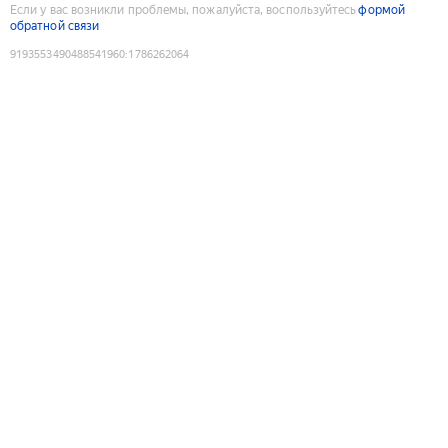
Если у вас возникли проблемы, пожалуйста, воспользуйтесь
формой
обратной связи
9193553490488541960
:
1786262064