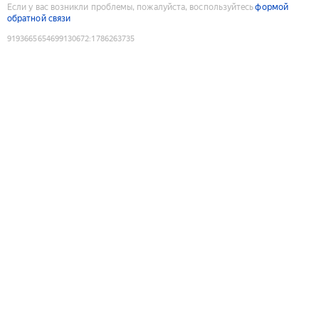
Если у вас возникли проблемы, пожалуйста, воспользуйтесь
формой
обратной связи
9193665654699130672
:
1786263735