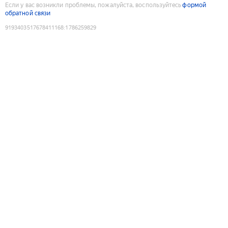
Если у вас возникли проблемы, пожалуйста, воспользуйтесь
формой
обратной связи
9193403517678411168
:
1786259829