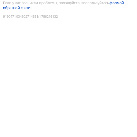
Если у вас возникли проблемы, пожалуйста, воспользуйтесь
формой
обратной связи
9190471034602714351
:
1786216132