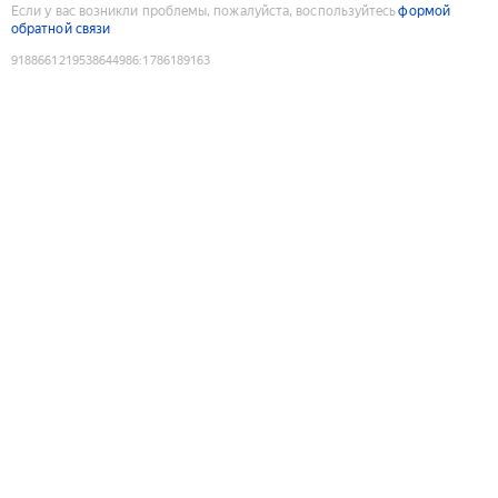
Если у вас возникли проблемы, пожалуйста, воспользуйтесь
формой
обратной связи
9188661219538644986
:
1786189163