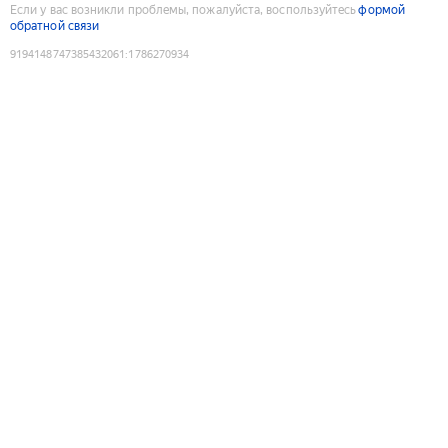
Если у вас возникли проблемы, пожалуйста, воспользуйтесь
формой
обратной связи
9194148747385432061
:
1786270934